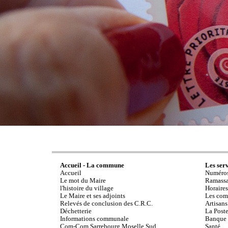
Accueil - La commune
Les ser
Accueil
Numéros
Le mot du Maire
Ramassa
l'histoire du village
Horaires
Le Maire et ses adjoints
Les com
Relevés de conclusion des C.R.C.
Artisans
Déchetterie
La Post
Informations communale
Banque
Com-Com Sarrebourg Moselle Sud
Santé