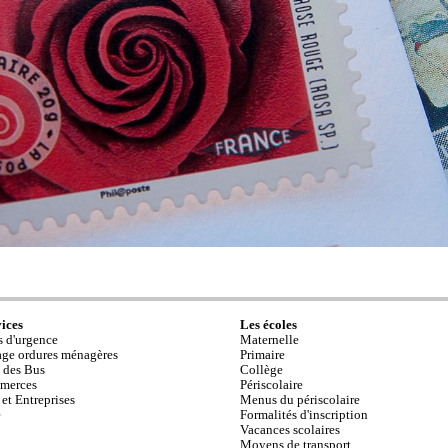
vices
Les écoles
 d'urgence
Maternelle
ge ordures ménagères
Primaire
 des Bus
Collège
merces
Périscolaire
 et Entreprises
Menus du périscolaire
e
Formalités d'inscription
Vacances scolaires
Moyens de transport